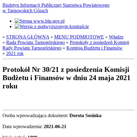
Biuletyn Informacji Publicznej Starostwa Powiatowego
w Tarnowskich Górach
»
STRONA GŁÓWNA
»
MENU PODMIOTOWE
»
Władze
»
Rada Powiatu Tarnogórskiego
»
Protokoły z posiedzeń Komisji
Rady Powiatu Tarnogórskiego
»
Komisja Budżetu i Finansów
»
2021 rok
Protokół Nr 30/21 z posiedzenia Komisji
Budżetu i Finansów w dniu 24 maja 2021
roku
Osoba wprowadzająca dokument:
Dorota Sosinka
Data wprowadzenia:
2021-06-21