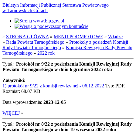
Biuletyn Informacji Publicznej Starostwa Powiatowego
w Tarnowskich Górach
»
STRONA GŁÓWNA
»
MENU PODMIOTOWE
»
Władze
»
Rada Powiatu Tarnogórskiego
»
Protokoły z posiedzeń Komisji
Rady Powiatu Tarnogórskiego
»
Komisja Rewizyjna Rady Powiatu
Tarnogórskiego
»
2022 rok
Tytuł:
Protokół nr 9/22 z posiedzenia Komisji Rewizyjnej Rady
Powiatu Tarnogórskiego w dniu 6 grudnia 2022 roku
Załączniki:
1) protokół nr 9/22 z komisji rewizyjnej - 06.12.2022
Typ: PDF,
Rozmiar: 68.07 KB
Data wprowadzenia:
2023-12-05
WIĘCEJ
»
Tytuł:
Protokół nr 8/22 z posiedzenia Komisji Rewizyjnej Rady
Powiatu Tarnogórskiego w dniu 19 września 2022 roku