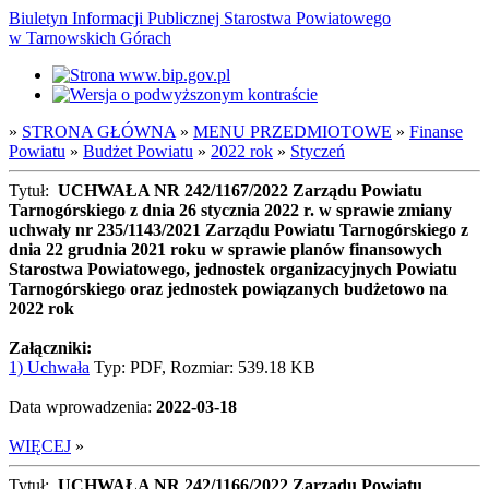
Biuletyn Informacji Publicznej Starostwa Powiatowego
w Tarnowskich Górach
»
STRONA GŁÓWNA
»
MENU PRZEDMIOTOWE
»
Finanse
Powiatu
»
Budżet Powiatu
»
2022 rok
»
Styczeń
Tytuł:
UCHWAŁA NR 242/1167/2022 Zarządu Powiatu
Tarnogórskiego z dnia 26 stycznia 2022 r. w sprawie zmiany
uchwały nr 235/1143/2021 Zarządu Powiatu Tarnogórskiego z
dnia 22 grudnia 2021 roku w sprawie planów finansowych
Starostwa Powiatowego, jednostek organizacyjnych Powiatu
Tarnogórskiego oraz jednostek powiązanych budżetowo na
2022 rok
Załączniki:
1) Uchwała
Typ: PDF, Rozmiar: 539.18 KB
Data wprowadzenia:
2022-03-18
WIĘCEJ
»
Tytuł:
UCHWAŁA NR 242/1166/2022 Zarządu Powiatu