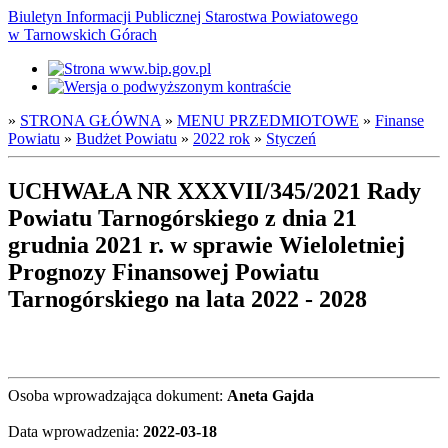
Biuletyn Informacji Publicznej Starostwa Powiatowego
w Tarnowskich Górach
»
STRONA GŁÓWNA
»
MENU PRZEDMIOTOWE
»
Finanse
Powiatu
»
Budżet Powiatu
»
2022 rok
»
Styczeń
UCHWAŁA NR XXXVII/345/2021 Rady
Powiatu Tarnogórskiego z dnia 21
grudnia 2021 r. w sprawie Wieloletniej
Prognozy Finansowej Powiatu
Tarnogórskiego na lata 2022 - 2028
Osoba wprowadzająca dokument:
Aneta Gajda
Data wprowadzenia:
2022-03-18