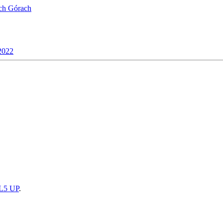
ich Górach
2022
5 UP
.