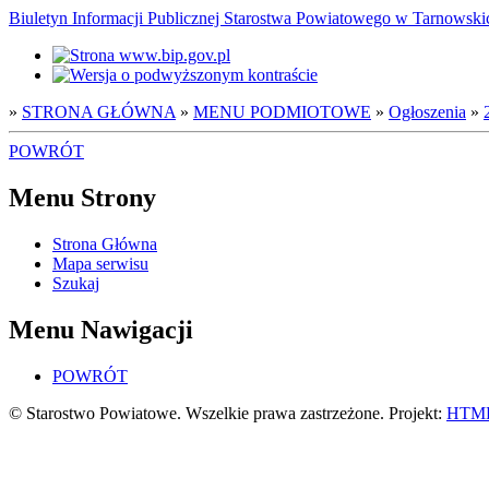
Biuletyn Informacji Publicznej Starostwa Powiatowego w Tarnowsk
»
STRONA GŁÓWNA
»
MENU PODMIOTOWE
»
Ogłoszenia
»
POWRÓT
Menu Strony
Strona Główna
Mapa serwisu
Szukaj
Menu Nawigacji
POWRÓT
© Starostwo Powiatowe. Wszelkie prawa zastrzeżone. Projekt:
HTML