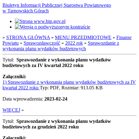
Biuletyn Informacji Publicznej Starostwa Powiatowego
w Tarnowskich Górach
»
STRONA GŁÓWNA
»
MENU PRZEDMIOTOWE
»
Finanse
Powiatu
»
Sprawozdawczość
»
2022 rok
»
Sprawozdanie z
wykonania planu wydatków budżetowych
Tytuł:
Sprawozdanie z wykonania planu wydatków
budżetowych za IV kwartał 2022 roku
Załączniki:
1) Sprawozdanie z wykonania planu wydatków budżetowych za IV
kwartał 2022 roku
Typ: PDF, Rozmiar: 913.05 KB
Data wprowadzenia:
2023-02-24
WIĘCEJ
»
Tytuł:
Sprawozdanie z wykonania planu wydatków
budżetowych za grudzień 2022 roku
Załączniki: