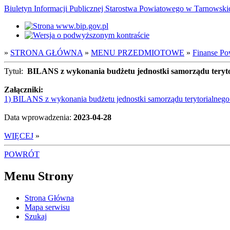
Biuletyn Informacji Publicznej Starostwa Powiatowego w Tarnowsk
»
STRONA GŁÓWNA
»
MENU PRZEDMIOTOWE
»
Finanse Po
Tytuł:
BILANS z wykonania budżetu jednostki samorządu teryto
Załączniki:
1) BILANS z wykonania budżetu jednostki samorządu terytorialnego
Data wprowadzenia:
2023-04-28
WIĘCEJ
»
POWRÓT
Menu Strony
Strona Główna
Mapa serwisu
Szukaj