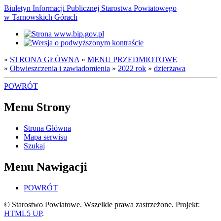
Biuletyn Informacji Publicznej Starostwa Powiatowego
w Tarnowskich Górach
»
STRONA GŁÓWNA
»
MENU PRZEDMIOTOWE
»
Obwieszczenia i zawiadomienia
»
2022 rok
»
dzierżawa
POWRÓT
Menu Strony
Strona Główna
Mapa serwisu
Szukaj
Menu Nawigacji
POWRÓT
© Starostwo Powiatowe. Wszelkie prawa zastrzeżone. Projekt:
HTML5 UP
.