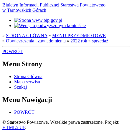
Biuletyn Informacji Publicznej Starostwa Powiatowego
w Tarnowskich Górach
»
STRONA GŁÓWNA
»
MENU PRZEDMIOTOWE
»
Obwieszczenia i zawiadomienia
»
2022 rok
»
sprzedaż
POWRÓT
Menu Strony
Strona Główna
Mapa serwisu
Szukaj
Menu Nawigacji
POWRÓT
© Starostwo Powiatowe. Wszelkie prawa zastrzeżone. Projekt:
HTML5 UP
.