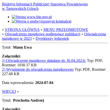
Biuletyn Informacji Publicznej Starostwa Powiatowego
w Tarnowskich Górach
»
STRONA GŁÓWNA
»
MENU PRZEDMIOTOWE
»
Oświadczenia majątkowe podlegajace publikacji
»
Oświadczenia
majątkowe w 2023
»
Dyrektorzy jednostek
Tytuł:
Mann Ewa
Załączniki:
1) Oświadczenie majątkowe składane do 30.04.2023r.
Typ: PDF,
Rozmiar: 1030.37 KB
2) Wyjaśnienie do oświadczenia majątkowego
Typ: PDF, Rozmiar:
227.68 KB
Data wprowadzenia:
2024-07-04
WIĘCEJ
»
Tytuł:
Prochotta Andrzej
Załączniki: