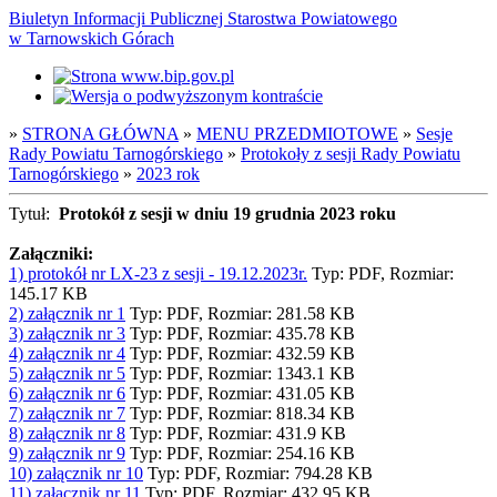
Biuletyn Informacji Publicznej Starostwa Powiatowego
w Tarnowskich Górach
»
STRONA GŁÓWNA
»
MENU PRZEDMIOTOWE
»
Sesje
Rady Powiatu Tarnogórskiego
»
Protokoły z sesji Rady Powiatu
Tarnogórskiego
»
2023 rok
Tytuł:
Protokół z sesji w dniu 19 grudnia 2023 roku
Załączniki:
1) protokół nr LX-23 z sesji - 19.12.2023r.
Typ: PDF, Rozmiar:
145.17 KB
2) załącznik nr 1
Typ: PDF, Rozmiar: 281.58 KB
3) załącznik nr 3
Typ: PDF, Rozmiar: 435.78 KB
4) załącznik nr 4
Typ: PDF, Rozmiar: 432.59 KB
5) załącznik nr 5
Typ: PDF, Rozmiar: 1343.1 KB
6) załącznik nr 6
Typ: PDF, Rozmiar: 431.05 KB
7) załącznik nr 7
Typ: PDF, Rozmiar: 818.34 KB
8) załącznik nr 8
Typ: PDF, Rozmiar: 431.9 KB
9) załącznik nr 9
Typ: PDF, Rozmiar: 254.16 KB
10) załącznik nr 10
Typ: PDF, Rozmiar: 794.28 KB
11) załącznik nr 11
Typ: PDF, Rozmiar: 432.95 KB