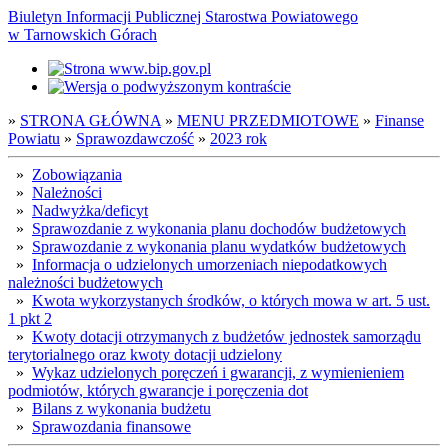
Biuletyn Informacji Publicznej Starostwa Powiatowego
w Tarnowskich Górach
»
STRONA GŁÓWNA
»
MENU PRZEDMIOTOWE
»
Finanse
Powiatu
»
Sprawozdawczość
»
2023 rok
»
Zobowiązania
»
Należności
»
Nadwyżka/deficyt
»
Sprawozdanie z wykonania planu dochodów budżetowych
»
Sprawozdanie z wykonania planu wydatków budżetowych
»
Informacja o udzielonych umorzeniach niepodatkowych
należności budżetowych
»
Kwota wykorzystanych środków, o których mowa w art. 5 ust.
1 pkt 2
»
Kwoty dotacji otrzymanych z budżetów jednostek samorządu
terytorialnego oraz kwoty dotacji udzielony
»
Wykaz udzielonych poręczeń i gwarancji, z wymienieniem
podmiotów, których gwarancje i poręczenia dot
»
Bilans z wykonania budżetu
»
Sprawozdania finansowe