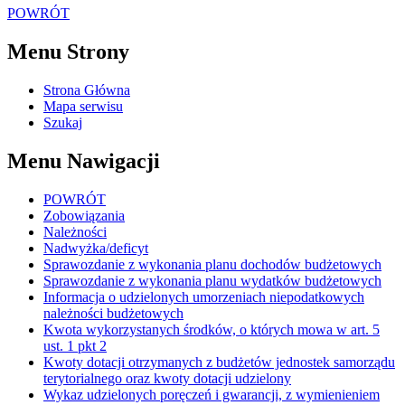
POWRÓT
Menu Strony
Strona Główna
Mapa serwisu
Szukaj
Menu Nawigacji
POWRÓT
Zobowiązania
Należności
Nadwyżka/deficyt
Sprawozdanie z wykonania planu dochodów budżetowych
Sprawozdanie z wykonania planu wydatków budżetowych
Informacja o udzielonych umorzeniach niepodatkowych
należności budżetowych
Kwota wykorzystanych środków, o których mowa w art. 5
ust. 1 pkt 2
Kwoty dotacji otrzymanych z budżetów jednostek samorządu
terytorialnego oraz kwoty dotacji udzielony
Wykaz udzielonych poręczeń i gwarancji, z wymienieniem