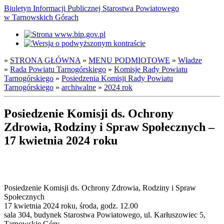
Biuletyn Informacji Publicznej Starostwa Powiatowego
w Tarnowskich Górach
»
STRONA GŁÓWNA
»
MENU PODMIOTOWE
»
Władze
»
Rada Powiatu Tarnogórskiego
»
Komisje Rady Powiatu
Tarnogórskiego
»
Posiedzenia Komisji Rady Powiatu
Tarnogórskiego
»
archiwalne
»
2024 rok
Posiedzenie Komisji ds. Ochrony
Zdrowia, Rodziny i Spraw Społecznych –
17 kwietnia 2024 roku
Posiedzenie Komisji ds. Ochrony Zdrowia, Rodziny i Spraw
Społecznych
17 kwietnia 2024 roku, środa, godz. 12.00
sala 304, budynek Starostwa Powiatowego, ul. Karłuszowiec 5,
Tarnowskie Góry