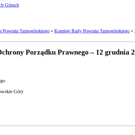
ich Górach
a Powiatu Tarnogórskiego
»
Komisje Rady Powiatu Tarnogórskiego
»
 Ochrony Porządku Prawnego – 12 grudnia 
ego
nowskie Góry