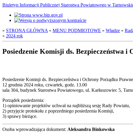
Biuletyn Informacji Publicznej Starostwa Powiatowego w Tarnowsk
»
STRONA GŁÓWNA
»
MENU PODMIOTOWE
»
Władze
»
Rad
»
2024 rok
Posiedzenie Komisji ds. Bezpieczeństwa i
Posiedzenie Komisji ds. Bezpieczeństwa i Ochrony Porządku Prawn
12 grudnia 2024 roku, czwartek, godz. 13.00
sala 304, budynek Starostwa Powiatowego, ul. Karłuszowiec 5, Tar
Porządek posiedzenia:
1) opiniowanie projektów uchwał na najbliższą sesję Rady Powiatu,
2) przyjęcie protokołu z poprzedniego posiedzenia Komisji,
3) sprawy bieżące.
Osoba wprowadzająca dokument:
Aleksandra Binkowska