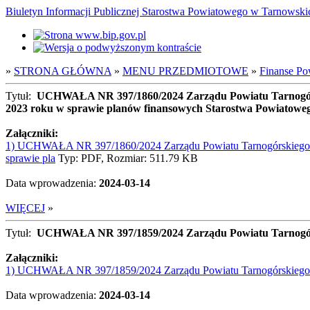
Biuletyn Informacji Publicznej Starostwa Powiatowego w Tarnowsk
»
STRONA GŁÓWNA
»
MENU PRZEDMIOTOWE
»
Finanse Po
Tytuł:
UCHWAŁA NR 397/1860/2024 Zarządu Powiatu Tarnogórskie
2023 roku w sprawie planów finansowych Starostwa Powiatoweg
Załączniki:
1) UCHWAŁA NR 397/1860/2024 Zarządu Powiatu Tarnogórskiego z dn
sprawie pla
Typ: PDF, Rozmiar: 511.79 KB
Data wprowadzenia:
2024-03-14
WIĘCEJ
»
Tytuł:
UCHWAŁA NR 397/1859/2024 Zarządu Powiatu Tarnogórskie
Załączniki:
1) UCHWAŁA NR 397/1859/2024 Zarządu Powiatu Tarnogórskiego z d
Data wprowadzenia:
2024-03-14