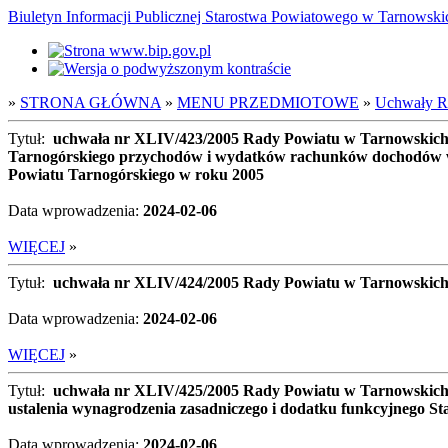
Biuletyn Informacji Publicznej Starostwa Powiatowego w Tarnowsk
»
STRONA GŁÓWNA
»
MENU PRZEDMIOTOWE
»
Uchwały Ra
Tytuł:
uchwała nr XLIV/423/2005 Rady Powiatu w Tarnowskich 
Tarnogórskiego przychodów i wydatków rachunków dochodów w
Powiatu Tarnogórskiego w roku 2005
Data wprowadzenia:
2024-02-06
WIĘCEJ
»
Tytuł:
uchwała nr XLIV/424/2005 Rady Powiatu w Tarnowskich G
Data wprowadzenia:
2024-02-06
WIĘCEJ
»
Tytuł:
uchwała nr XLIV/425/2005 Rady Powiatu w Tarnowskich G
ustalenia wynagrodzenia zasadniczego i dodatku funkcyjnego 
Data wprowadzenia:
2024-02-06