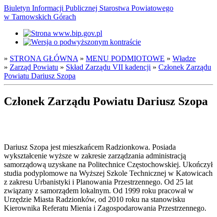
Biuletyn Informacji Publicznej Starostwa Powiatowego
w Tarnowskich Górach
»
STRONA GŁÓWNA
»
MENU PODMIOTOWE
»
Władze
»
Zarząd Powiatu
»
Skład Zarządu VII kadencji
»
Członek Zarządu
Powiatu Dariusz Szopa
Członek Zarządu Powiatu Dariusz Szopa
Dariusz Szopa jest mieszkańcem Radzionkowa. Posiada
wykształcenie wyższe w zakresie zarządzania administracją
samorządową uzyskane na Politechnice Częstochowskiej. Ukończył
studia podyplomowe na Wyższej Szkole Technicznej w Katowicach
z zakresu Urbanistyki i Planowania Przestrzennego. Od 25 lat
związany z samorządem lokalnym. Od 1999 roku pracował w
Urzędzie Miasta Radzionków, od 2010 roku na stanowisku
Kierownika Referatu Mienia i Zagospodarowania Przestrzennego.