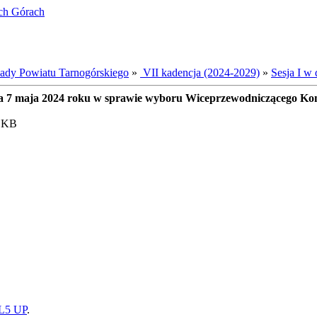
ich Górach
dy Powiatu Tarnogórskiego
»
VII kadencja (2024-2029)
»
Sesja I w 
ia 7 maja 2024 roku w sprawie wyboru Wiceprzewodniczącego Kom
6 KB
5 UP
.