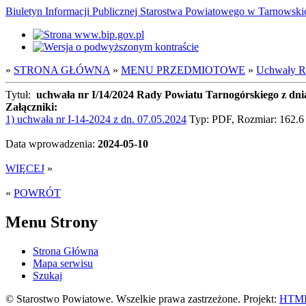
Biuletyn Informacji Publicznej Starostwa Powiatowego w Tarnowsk
»
STRONA GŁÓWNA
»
MENU PRZEDMIOTOWE
»
Uchwały Ra
Tytuł:
uchwała nr I/14/2024 Rady Powiatu Tarnogórskiego z dn
Załączniki:
1) uchwała nr I-14-2024 z dn. 07.05.2024
Typ: PDF, Rozmiar: 162.
Data wprowadzenia:
2024-05-10
WIĘCEJ
»
«
POWRÓT
Menu Strony
Strona Główna
Mapa serwisu
Szukaj
© Starostwo Powiatowe. Wszelkie prawa zastrzeżone. Projekt:
HTML