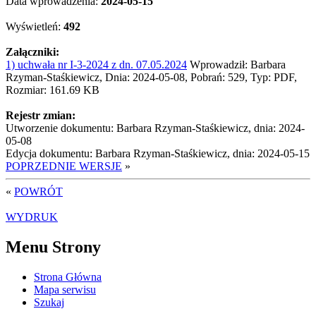
Data wprowadzenia:
2024-05-15
Wyświetleń:
492
Załączniki:
1) uchwała nr I-3-2024 z dn. 07.05.2024
Wprowadził: Barbara
Rzyman-Staśkiewicz, Dnia: 2024-05-08, Pobrań: 529, Typ: PDF,
Rozmiar: 161.69 KB
Rejestr zmian:
Utworzenie dokumentu: Barbara Rzyman-Staśkiewicz, dnia: 2024-
05-08
Edycja dokumentu: Barbara Rzyman-Staśkiewicz, dnia: 2024-05-15
POPRZEDNIE WERSJE
»
«
POWRÓT
WYDRUK
Menu Strony
Strona Główna
Mapa serwisu
Szukaj