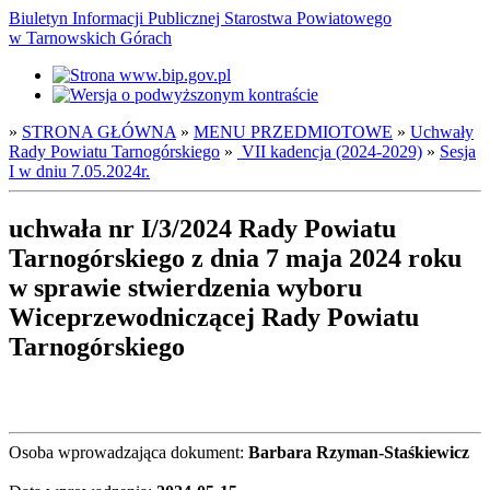
Biuletyn Informacji Publicznej Starostwa Powiatowego
w Tarnowskich Górach
»
STRONA GŁÓWNA
»
MENU PRZEDMIOTOWE
»
Uchwały
Rady Powiatu Tarnogórskiego
»
VII kadencja (2024-2029)
»
Sesja
I w dniu 7.05.2024r.
uchwała nr I/3/2024 Rady Powiatu
Tarnogórskiego z dnia 7 maja 2024 roku
w sprawie stwierdzenia wyboru
Wiceprzewodniczącej Rady Powiatu
Tarnogórskiego
Osoba wprowadzająca dokument:
Barbara Rzyman-Staśkiewicz