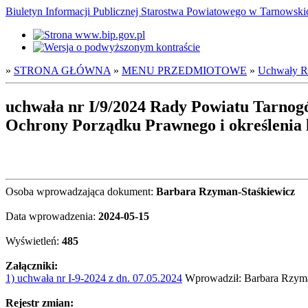
Biuletyn Informacji Publicznej Starostwa Powiatowego w Tarnowsk
»
STRONA GŁÓWNA
»
MENU PRZEDMIOTOWE
»
Uchwały Ra
uchwała nr I/9/2024 Rady Powiatu Tarnogó
Ochrony Porządku Prawnego i określenia l
Osoba wprowadzająca dokument:
Barbara Rzyman-Staśkiewicz
Data wprowadzenia:
2024-05-15
Wyświetleń:
485
Załączniki:
1) uchwała nr I-9-2024 z dn. 07.05.2024
Wprowadził: Barbara Rzyman
Rejestr zmian: