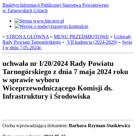
Biuletyn Informacji Publicznej Starostwa Powiatowego
w Tarnowskich Górach
»
STRONA GŁÓWNA
»
MENU PRZEDMIOTOWE
»
Uchwały
Rady Powiatu Tarnogórskiego
»
VII kadencja (2024-2029)
»
Sesja
I w dniu 7.05.2024r.
uchwała nr I/20/2024 Rady Powiatu
Tarnogórskiego z dnia 7 maja 2024 roku
w sprawie wyboru
Wiceprzewodniczącego Komisji ds.
Infrastruktury i Środowiska
Osoba wprowadzająca dokument:
Barbara Rzyman-Staśkiewicz