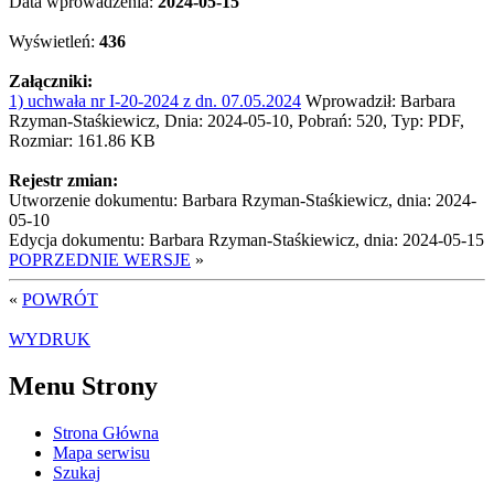
Data wprowadzenia:
2024-05-15
Wyświetleń:
436
Załączniki:
1) uchwała nr I-20-2024 z dn. 07.05.2024
Wprowadził: Barbara
Rzyman-Staśkiewicz, Dnia: 2024-05-10, Pobrań: 520, Typ: PDF,
Rozmiar: 161.86 KB
Rejestr zmian:
Utworzenie dokumentu: Barbara Rzyman-Staśkiewicz, dnia: 2024-
05-10
Edycja dokumentu: Barbara Rzyman-Staśkiewicz, dnia: 2024-05-15
POPRZEDNIE WERSJE
»
«
POWRÓT
WYDRUK
Menu Strony
Strona Główna
Mapa serwisu
Szukaj