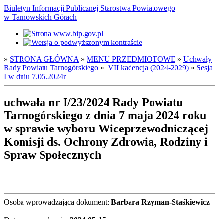
Biuletyn Informacji Publicznej Starostwa Powiatowego
w Tarnowskich Górach
»
STRONA GŁÓWNA
»
MENU PRZEDMIOTOWE
»
Uchwały
Rady Powiatu Tarnogórskiego
»
VII kadencja (2024-2029)
»
Sesja
I w dniu 7.05.2024r.
uchwała nr I/23/2024 Rady Powiatu
Tarnogórskiego z dnia 7 maja 2024 roku
w sprawie wyboru Wiceprzewodniczącej
Komisji ds. Ochrony Zdrowia, Rodziny i
Spraw Społecznych
Osoba wprowadzająca dokument:
Barbara Rzyman-Staśkiewicz