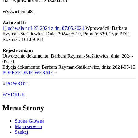
Data wprowadzenia:
2024-05-15
Wyświetleń:
481
Załączniki:
1) uchwala nr I-23-2024 z dn. 07.05.2024
Wprowadził: Barbara
Rzyman-Staśkiewicz, Dnia: 2024-05-10, Pobrań: 539, Typ: PDF,
Rozmiar: 161.89 KB
Rejestr zmian:
Utworzenie dokumentu: Barbara Rzyman-Staśkiewicz, dnia: 2024-
05-10
Edycja dokumentu: Barbara Rzyman-Staśkiewicz, dnia: 2024-05-15
POPRZEDNIE WERSJE
»
«
POWRÓT
WYDRUK
Menu Strony
Strona Główna
Mapa serwisu
Szukaj