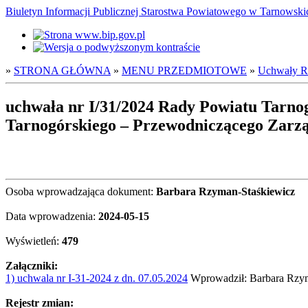
Biuletyn Informacji Publicznej Starostwa Powiatowego w Tarnowsk
»
STRONA GŁÓWNA
»
MENU PRZEDMIOTOWE
»
Uchwały Ra
uchwała nr I/31/2024 Rady Powiatu Tarnog
Tarnogórskiego – Przewodniczącego Zarz
Osoba wprowadzająca dokument:
Barbara Rzyman-Staśkiewicz
Data wprowadzenia:
2024-05-15
Wyświetleń:
479
Załączniki:
1) uchwala nr I-31-2024 z dn. 07.05.2024
Wprowadził: Barbara Rzym
Rejestr zmian: