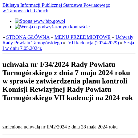
Biuletyn Informacji Publicznej Starostwa Powiatowego
w Tarnowskich Górach
»
STRONA GŁÓWNA
»
MENU PRZEDMIOTOWE
»
Uchwały
Rady Powiatu Tarnogórskiego
»
VII kadencja (2024-2029)
»
Sesja
I w dniu 7.05.2024r.
uchwała nr I/34/2024 Rady Powiatu
Tarnogórskiego z dnia 7 maja 2024 roku
w sprawie zatwierdzenia planu kontroli
Komisji Rewizyjnej Rady Powiatu
Tarnogórskiego VII kadencji na 2024 rok
zmieniona uchwałą nr II/42/2024 z dnia 28 maja 2024 roku