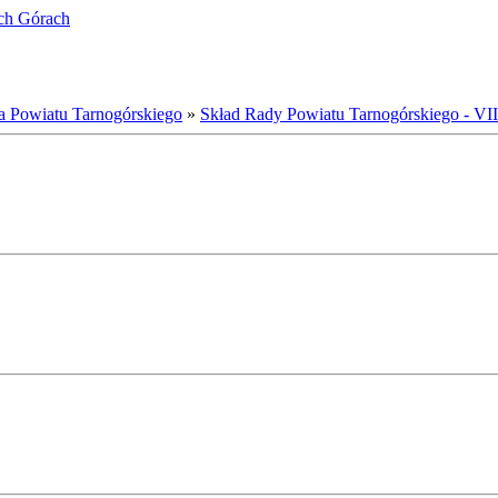
ich Górach
a Powiatu Tarnogórskiego
»
Skład Rady Powiatu Tarnogórskiego - VII