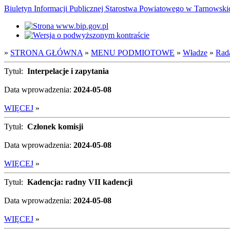
Biuletyn Informacji Publicznej Starostwa Powiatowego w Tarnowsk
»
STRONA GŁÓWNA
»
MENU PODMIOTOWE
»
Władze
»
Rad
Tytuł:
Interpelacje i zapytania
Data wprowadzenia:
2024-05-08
WIĘCEJ
»
Tytuł:
Członek komisji
Data wprowadzenia:
2024-05-08
WIĘCEJ
»
Tytuł:
Kadencja: radny VII kadencji
Data wprowadzenia:
2024-05-08
WIĘCEJ
»