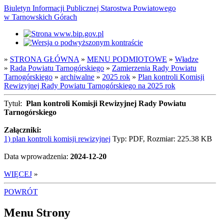
Biuletyn Informacji Publicznej Starostwa Powiatowego
w Tarnowskich Górach
»
STRONA GŁÓWNA
»
MENU PODMIOTOWE
»
Władze
»
Rada Powiatu Tarnogórskiego
»
Zamierzenia Rady Powiatu
Tarnogórskiego
»
archiwalne
»
2025 rok
»
Plan kontroli Komisji
Rewizyjnej Rady Powiatu Tarnogórskiego na 2025 rok
Tytuł:
Plan kontroli Komisji Rewizyjnej Rady Powiatu
Tarnogórskiego
Załączniki:
1) plan kontroli komisji rewizyjnej
Typ: PDF, Rozmiar: 225.38 KB
Data wprowadzenia:
2024-12-20
WIĘCEJ
»
POWRÓT
Menu Strony