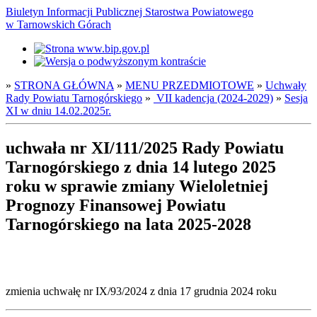
Biuletyn Informacji Publicznej Starostwa Powiatowego
w Tarnowskich Górach
»
STRONA GŁÓWNA
»
MENU PRZEDMIOTOWE
»
Uchwały
Rady Powiatu Tarnogórskiego
»
VII kadencja (2024-2029)
»
Sesja
XI w dniu 14.02.2025r.
uchwała nr XI/111/2025 Rady Powiatu
Tarnogórskiego z dnia 14 lutego 2025
roku w sprawie zmiany Wieloletniej
Prognozy Finansowej Powiatu
Tarnogórskiego na lata 2025-2028
zmienia uchwałę nr IX/93/2024 z dnia 17 grudnia 2024 roku