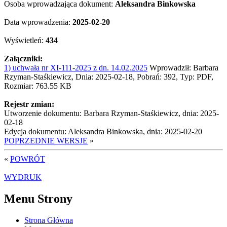
Osoba wprowadzająca dokument:
Aleksandra Binkowska
Data wprowadzenia:
2025-02-20
Wyświetleń:
434
Załączniki:
1) uchwała nr XI-111-2025 z dn. 14.02.2025
Wprowadził: Barbara
Rzyman-Staśkiewicz, Dnia: 2025-02-18, Pobrań: 392, Typ: PDF,
Rozmiar: 763.55 KB
Rejestr zmian:
Utworzenie dokumentu: Barbara Rzyman-Staśkiewicz, dnia: 2025-
02-18
Edycja dokumentu: Aleksandra Binkowska, dnia: 2025-02-20
POPRZEDNIE WERSJE
»
«
POWRÓT
WYDRUK
Menu Strony
Strona Główna