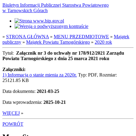
Biuletyn Informacji Publicznej Starostwa Powiatowego
w Tarnowskich Górach
»
STRONA GŁÓWNA
»
MENU PRZEDMIOTOWE
»
Majątek
publiczny
»
Majątek Powiatu Tarnogórskiego
»
2020 rok
Tytuł:
Załącznik nr 3 do uchwały nr 178/912/2021 Zarządu
Powiatu Tarnogórskiego z dnia 25 marca 2021 roku
Załączniki:
1) Informacja o stanie mienia za 2020r.
Typ: PDF, Rozmiar:
25121.85 KB
Data dokumentu:
2021-03-25
Data wprowadzenia:
2025-10-21
WIĘCEJ
»
POWRÓT