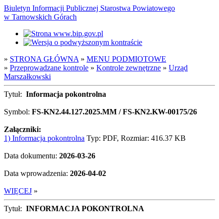
Biuletyn Informacji Publicznej Starostwa Powiatowego
w Tarnowskich Górach
»
STRONA GŁÓWNA
»
MENU PODMIOTOWE
»
Przeprowadzane kontrole
»
Kontrole zewnętrzne
»
Urząd
Marszałkowski
Tytuł:
Informacja pokontrolna
Symbol:
FS-KN2.44.127.2025.MM / FS-KN2.KW-00175/26
Załączniki:
1) Informacja pokontrolna
Typ: PDF, Rozmiar: 416.37 KB
Data dokumentu:
2026-03-26
Data wprowadzenia:
2026-04-02
WIĘCEJ
»
Tytuł:
INFORMACJA POKONTROLNA