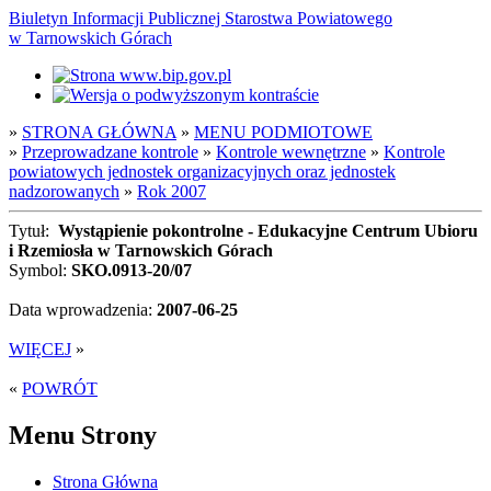
Biuletyn Informacji Publicznej Starostwa Powiatowego
w Tarnowskich Górach
»
STRONA GŁÓWNA
»
MENU PODMIOTOWE
»
Przeprowadzane kontrole
»
Kontrole wewnętrzne
»
Kontrole
powiatowych jednostek organizacyjnych oraz jednostek
nadzorowanych
»
Rok 2007
Tytuł:
Wystąpienie pokontrolne - Edukacyjne Centrum Ubioru
i Rzemiosła w Tarnowskich Górach
Symbol:
SKO.0913-20/07
Data wprowadzenia:
2007-06-25
WIĘCEJ
»
«
POWRÓT
Menu Strony
Strona Główna