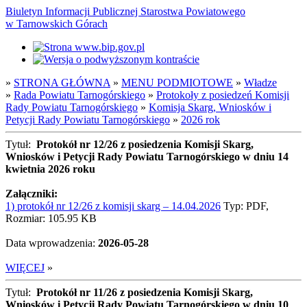
Biuletyn Informacji Publicznej Starostwa Powiatowego
w Tarnowskich Górach
»
STRONA GŁÓWNA
»
MENU PODMIOTOWE
»
Władze
»
Rada Powiatu Tarnogórskiego
»
Protokoły z posiedzeń Komisji
Rady Powiatu Tarnogórskiego
»
Komisja Skarg, Wniosków i
Petycji Rady Powiatu Tarnogórskiego
»
2026 rok
Tytuł:
Protokół nr 12/26 z posiedzenia Komisji Skarg,
Wniosków i Petycji Rady Powiatu Tarnogórskiego w dniu 14
kwietnia 2026 roku
Załączniki:
1) protokół nr 12/26 z komisji skarg – 14.04.2026
Typ: PDF,
Rozmiar: 105.95 KB
Data wprowadzenia:
2026-05-28
WIĘCEJ
»
Tytuł:
Protokół nr 11/26 z posiedzenia Komisji Skarg,
Wniosków i Petycji Rady Powiatu Tarnogórskiego w dniu 10