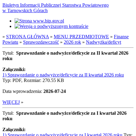
Biuletyn Informacji Publicznej Starostwa Powiatowego
w Tarnowskich Górach
»
STRONA GŁÓWNA
»
MENU PRZEDMIOTOWE
»
Finanse
Powiatu
»
Sprawozdawczość
»
2026 rok
»
Nadwyżka/deficyt
Tytuł:
Sprawozdanie o nadwyżce/deficycie za II kwartał 2026
roku
Załączniki:
1) Sprawozdanie o nadwyżce/deficycie za II kwartał 2026 roku
Typ: PDF, Rozmiar: 270.55 KB
Data wprowadzenia:
2026-07-24
WIĘCEJ
»
Tytuł:
Sprawozdanie o nadwyżce/deficycie za I kwartał 2026
roku
Załączniki:
1) Sprawozdanie o nadwyżce/deficycie za I kwartał 2026 roku
Typ: