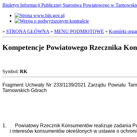
Biuletyn Informacji Publicznej Starostwa Powiatowego w Tarnowsk
»
STRONA GŁÓWNA
»
MENU PODMIOTOWE
»
Komórki organ
Kompetencje Powiatowego Rzecznika Ko
Symbol:
RK
Fragment
Uchwały Nr 233/1139/2021 Zarządu Powiatu Tarn
Tarnowskich Górach
1.
Powiatowy Rzecznik Konsumentów realizuje zadania Po
i interesów konsumentów określonych w ustawie o ochroni