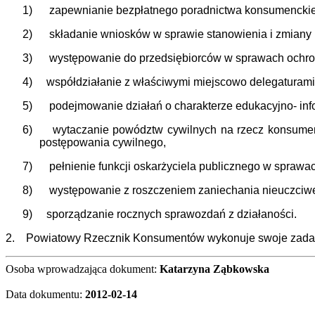
1)
zapewnianie bezpłatnego poradnictwa konsumenckieg
2)
składanie wniosków w sprawie stanowienia i zmiany
3)
występowanie do przedsiębiorców w sprawach ochro
4)
współdziałanie z właściwymi miejscowo delegaturam
5)
podejmowanie działań o charakterze edukacyjno- in
6)
wytaczanie powództw cywilnych na rzecz konsumen
postępowania cywilnego,
7)
pełnienie funkcji oskarżyciela publicznego w spra
8)
występowanie z roszczeniem zaniechania nieuczciwe
9) sporządzanie rocznych sprawozdań z działaności.
2.
Powiatowy Rzecznik Konsumentów wykonuje swoje zadan
Osoba wprowadzająca dokument:
Katarzyna Ząbkowska
Data dokumentu:
2012-02-14