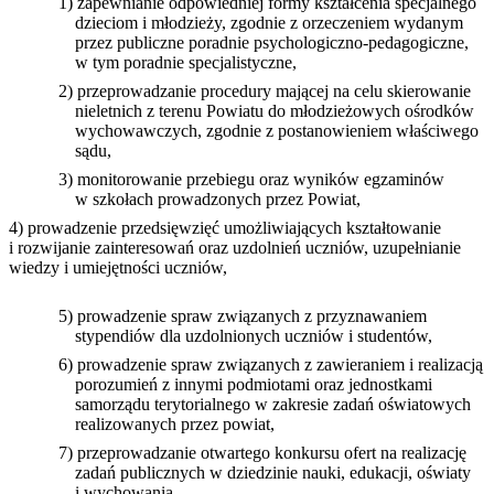
1) zapewnianie odpowiedniej formy kształcenia specjalnego
dzieciom i młodzieży, zgodnie z orzeczeniem wydanym
przez publiczne poradnie psychologiczno-pedagogiczne,
w tym poradnie specjalistyczne,
2) przeprowadzanie procedury mającej na celu skierowanie
nieletnich z terenu Powiatu do młodzieżowych ośrodków
wychowawczych, zgodnie z postanowieniem właściwego
sądu,
3) monitorowanie przebiegu oraz wyników egzaminów
w szkołach prowadzonych przez Powiat,
4) prowadzenie przedsięwzięć umożliwiających kształtowanie
i rozwijanie
zainteresowań oraz uzdolnień uczniów, uzupełnianie
wiedzy i umiejętności
uczniów,
5) prowadzenie spraw związanych z przyznawaniem
stypendiów dla uzdolnionych uczniów i studentów,
6) prowadzenie spraw związanych z zawieraniem i realizacją
porozumień z innymi podmiotami oraz jednostkami
samorządu terytorialnego w zakresie zadań oświatowych
realizowanych przez powiat,
7) przeprowadzanie otwartego konkursu ofert na realizację
zadań publicznych w dziedzinie nauki, edukacji, oświaty
i wychowania.