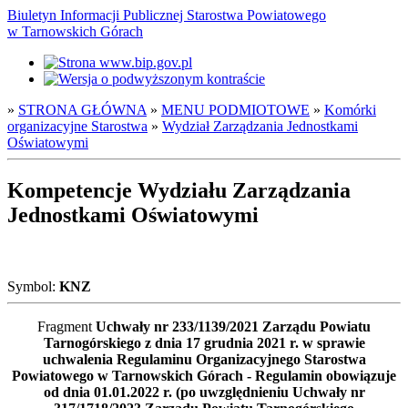
Biuletyn Informacji Publicznej Starostwa Powiatowego
w Tarnowskich Górach
»
STRONA GŁÓWNA
»
MENU PODMIOTOWE
»
Komórki
organizacyjne Starostwa
»
Wydział Zarządzania Jednostkami
Oświatowymi
Kompetencje Wydziału Zarządzania
Jednostkami Oświatowymi
Symbol:
KNZ
Fragment
Uchwały nr 233/1139/2021 Zarządu Powiatu
Tarnogórskiego z dnia 17 grudnia 2021 r. w sprawie
uchwalenia Regulaminu Organizacyjnego Starostwa
Powiatowego w Tarnowskich Górach - Regulamin obowiązuje
od dnia 01.01.2022 r. (po uwzględnieniu Uchwały nr