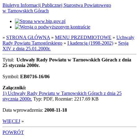
Biuletyn Informacji Publicznej Starostwa Powiatowego
w Tarnowskich Górach
»
STRONA GŁÓWNA
»
MENU PRZEDMIOTOWE
»
Uchwały
Rady Powiatu Tarnogórskiego
»
I kadencja (1998-2002)
»
Sesja
XIV z dnia 25.01.2000r.
Tytuł:
Uchwały Rady Powiatu w Tarnowskich Górach z dnia
25 stycznia 2000r.
Symbol:
EB0716-16/06
Załączniki:
1) Uchwały Rady Powiatu w Tarnowskich Górach z dnia 25
stycznia 2000r.
Typ: PDF, Rozmiar: 2217.69 KB
Data wprowadzenia:
2008-11-18
WIĘCEJ
»
POWRÓT