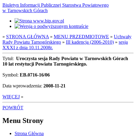
Biuletyn Informacji Publicznej Starostwa Powiatowego
w Tarnowskich Górach
»
STRONA GŁÓWNA
»
MENU PRZEDMIOTOWE
»
Uchwały
Rady Powiatu Tarnogórskiego
»
III kadencja (2006-2010)
»
sesja
XXXI z dnia 10.11.2008r.
Tytuł:
Uroczysta sesja Rady Powiatu w Tarnowskich Górach
10 lat restytucji Powiatu Tarnogórskiego.
Symbol:
EB.0716-16/06
Data wprowadzenia:
2008-11-21
WIĘCEJ
»
POWRÓT
Menu Strony
Strona Główna