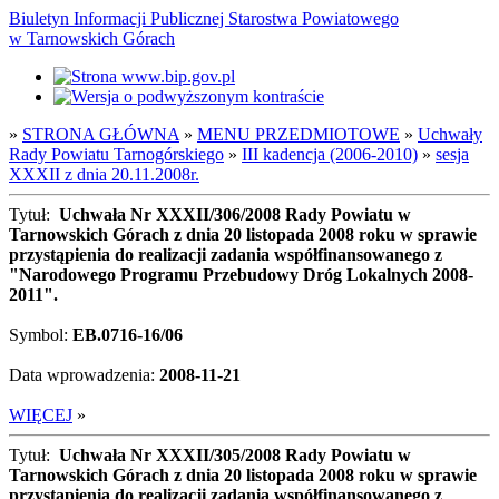
Biuletyn Informacji Publicznej Starostwa Powiatowego
w Tarnowskich Górach
»
STRONA GŁÓWNA
»
MENU PRZEDMIOTOWE
»
Uchwały
Rady Powiatu Tarnogórskiego
»
III kadencja (2006-2010)
»
sesja
XXXII z dnia 20.11.2008r.
Tytuł:
Uchwała Nr XXXII/306/2008 Rady Powiatu w
Tarnowskich Górach z dnia 20 listopada 2008 roku w sprawie
przystąpienia do realizacji zadania współfinansowanego z
"Narodowego Programu Przebudowy Dróg Lokalnych 2008-
2011".
Symbol:
EB.0716-16/06
Data wprowadzenia:
2008-11-21
WIĘCEJ
»
Tytuł:
Uchwała Nr XXXII/305/2008 Rady Powiatu w
Tarnowskich Górach z dnia 20 listopada 2008 roku w sprawie
przystąpienia do realizacji zadania współfinansowanego z