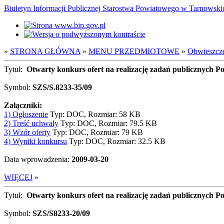
Biuletyn Informacji Publicznej Starostwa Powiatowego w Tarnowsk
»
STRONA GŁÓWNA
»
MENU PRZEDMIOTOWE
»
Obwieszcze
Tytuł:
Otwarty konkurs ofert na realizację zadań publicznych P
Symbol:
SZS/S.8233-35/09
Załączniki:
1) Ogłoszenie
Typ: DOC, Rozmiar: 58 KB
2) Treść uchwały
Typ: DOC, Rozmiar: 79.5 KB
3) Wzór oferty
Typ: DOC, Rozmiar: 79 KB
4) Wyniki konkursu
Typ: DOC, Rozmiar: 32.5 KB
Data wprowadzenia:
2009-03-20
WIĘCEJ
»
Tytuł:
Otwarty konkurs ofert na realizację zadań publicznych P
Symbol:
SZS/S8233-20/09