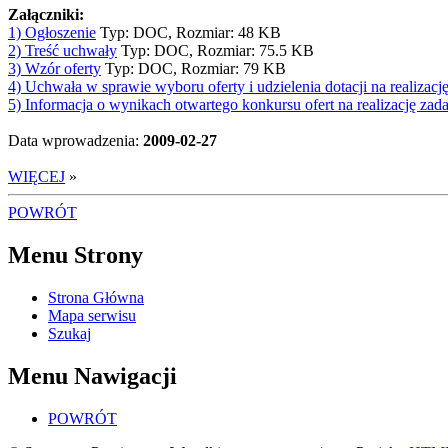
Załączniki:
1) Ogłoszenie
Typ: DOC, Rozmiar: 48 KB
2) Treść uchwały
Typ: DOC, Rozmiar: 75.5 KB
3) Wzór oferty
Typ: DOC, Rozmiar: 79 KB
4) Uchwała w sprawie wyboru oferty i udzielenia dotacji na realiza
5) Informacja o wynikach otwartego konkursu ofert na realizację za
Data wprowadzenia:
2009-02-27
WIĘCEJ
»
POWRÓT
Menu Strony
Strona Główna
Mapa serwisu
Szukaj
Menu Nawigacji
POWRÓT