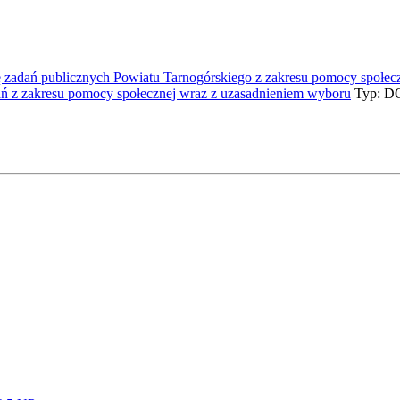
cję zadań publicznych Powiatu Tarnogórskiego z zakresu pomocy społec
dań z zakresu pomocy społecznej wraz z uzasadnieniem wyboru
Typ: DO