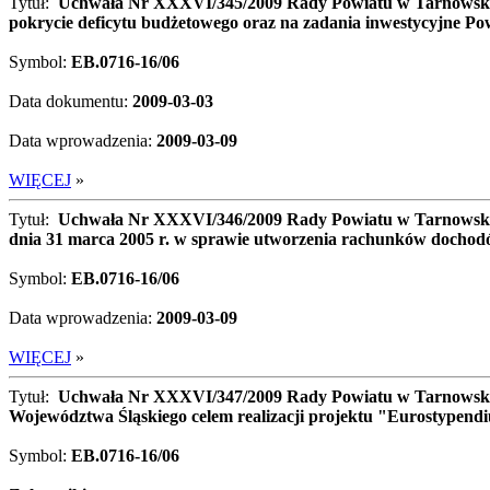
Tytuł:
Uchwała Nr XXXVI/345/2009 Rady Powiatu w Tarnowskich
pokrycie deficytu budżetowego oraz na zadania inwestycyjne Po
Symbol:
EB.0716-16/06
Data dokumentu:
2009-03-03
Data wprowadzenia:
2009-03-09
WIĘCEJ
»
Tytuł:
Uchwała Nr XXXVI/346/2009 Rady Powiatu w Tarnowskic
dnia 31 marca 2005 r. w sprawie utworzenia rachunków dochod
Symbol:
EB.0716-16/06
Data wprowadzenia:
2009-03-09
WIĘCEJ
»
Tytuł:
Uchwała Nr XXXVI/347/2009 Rady Powiatu w Tarnowskich
Województwa Śląskiego celem realizacji projektu "Eurostypen
Symbol:
EB.0716-16/06