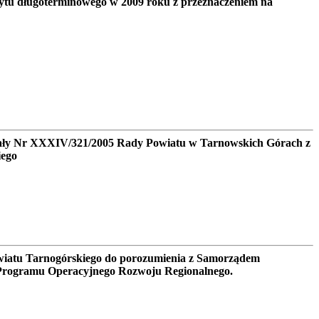
ytu długoterminowego w 2009 roku z przeznaczeniem na
ały Nr XXXIV/321/2005 Rady Powiatu w Tarnowskich Górach z
iego
wiatu Tarnogórskiego do porozumienia z Samorządem
 Programu Operacyjnego Rozwoju Regionalnego.