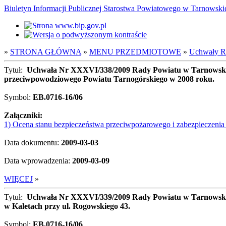
Biuletyn Informacji Publicznej Starostwa Powiatowego w Tarnowsk
»
STRONA GŁÓWNA
»
MENU PRZEDMIOTOWE
»
Uchwały Ra
Tytuł:
Uchwała Nr XXXVI/338/2009 Rady Powiatu w Tarnowskich
przeciwpowodziowego Powiatu Tarnogórskiego w 2008 roku.
Symbol:
EB.0716-16/06
Załączniki:
1) Ocena stanu bezpieczeństwa przeciwpożarowego i zabezpieczeni
Data dokumentu:
2009-03-03
Data wprowadzenia:
2009-03-09
WIĘCEJ
»
Tytuł:
Uchwała Nr XXXVI/339/2009 Rady Powiatu w Tarnowskich 
w Kaletach przy ul. Rogowskiego 43.
Symbol:
EB.0716-16/06