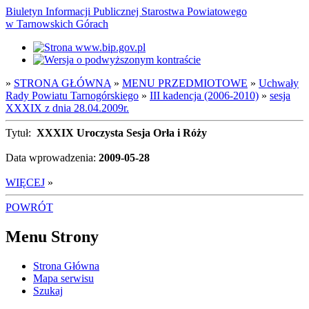
Biuletyn Informacji Publicznej Starostwa Powiatowego
w Tarnowskich Górach
»
STRONA GŁÓWNA
»
MENU PRZEDMIOTOWE
»
Uchwały
Rady Powiatu Tarnogórskiego
»
III kadencja (2006-2010)
»
sesja
XXXIX z dnia 28.04.2009r.
Tytuł:
XXXIX Uroczysta Sesja Orła i Róży
Data wprowadzenia:
2009-05-28
WIĘCEJ
»
POWRÓT
Menu Strony
Strona Główna
Mapa serwisu
Szukaj