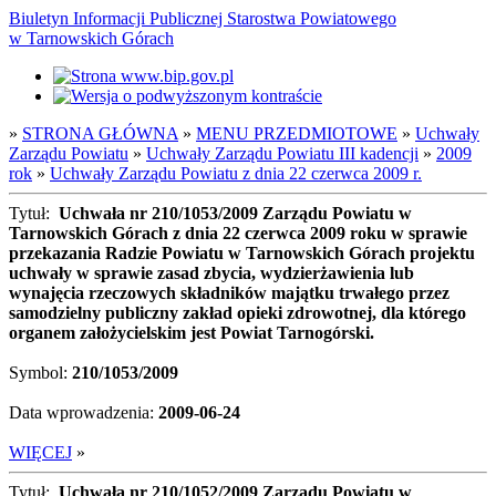
Biuletyn Informacji Publicznej Starostwa Powiatowego
w Tarnowskich Górach
»
STRONA GŁÓWNA
»
MENU PRZEDMIOTOWE
»
Uchwały
Zarządu Powiatu
»
Uchwały Zarządu Powiatu III kadencji
»
2009
rok
»
Uchwały Zarządu Powiatu z dnia 22 czerwca 2009 r.
Tytuł:
Uchwała nr 210/1053/2009 Zarządu Powiatu w
Tarnowskich Górach z dnia 22 czerwca 2009 roku w sprawie
przekazania Radzie Powiatu w Tarnowskich Górach projektu
uchwały w sprawie zasad zbycia, wydzierżawienia lub
wynajęcia rzeczowych składników majątku trwałego przez
samodzielny publiczny zakład opieki zdrowotnej, dla którego
organem założycielskim jest Powiat Tarnogórski.
Symbol:
210/1053/2009
Data wprowadzenia:
2009-06-24
WIĘCEJ
»
Tytuł:
Uchwała nr 210/1052/2009 Zarządu Powiatu w