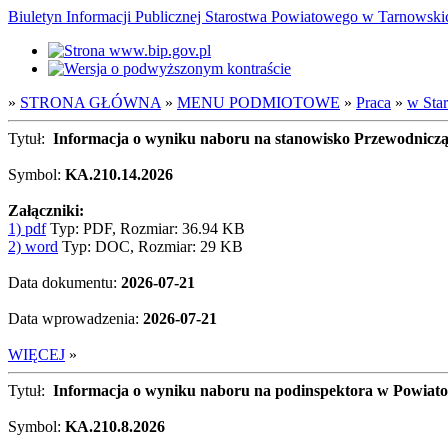
Biuletyn Informacji Publicznej Starostwa Powiatowego w Tarnowsk
»
STRONA GŁÓWNA
»
MENU PODMIOTOWE
»
Praca
»
w Sta
Tytuł:
Informacja o wyniku naboru na stanowisko Przewodniczą
Symbol:
KA.210.14.2026
Załączniki:
1) pdf
Typ: PDF, Rozmiar: 36.94 KB
2) word
Typ: DOC, Rozmiar: 29 KB
Data dokumentu:
2026-07-21
Data wprowadzenia:
2026-07-21
WIĘCEJ
»
Tytuł:
Informacja o wyniku naboru na podinspektora w Powiato
Symbol:
KA.210.8.2026