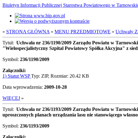
Biuletyn Informacji Publicznej Starostwa Powiatowego w Tarnowsk
»
STRONA GŁÓWNA
»
MENU PRZEDMIOTOWE
»
Uchwały Z
Tytuł:
Uchwała nr 236/1190/2009 Zarządu Powiatu w Tarnowskich
"Wielospecjalistyczny Szpital Powiatowy Spółka Akcyjna" z sied
Symbol:
236/1190/2009
Załączniki:
1) Statut WSP
Typ: ZIP, Rozmiar: 20.42 KB
Data wprowadzenia:
2009-10-28
WIĘCEJ
»
Tytuł:
Uchwała nr 236/1193/2009 Zarządu Powiatu w Tarnowskic
uproszczonych planach urządzania lasu nie stanowiącego własn
Symbol:
236/1193/2009
Załączniki: