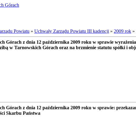
ich Górach
arządu Powiatu
»
Uchwały Zarządu Powiatu III kadencji
»
2009 rok
»
 Górach z dnia 12 października 2009 roku w sprawie wyrażenia 
zibą w Tarnowskich Górach oraz na brzmienie statutu spółki i obj
h Górach z dnia 12 października 2009 roku w sprawie: przekaza
ości Skarbu Państwa