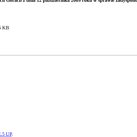
h Górach z dnia 12 października 2009 roku w sprawie zadyspon
.5 KB
5 UP
.