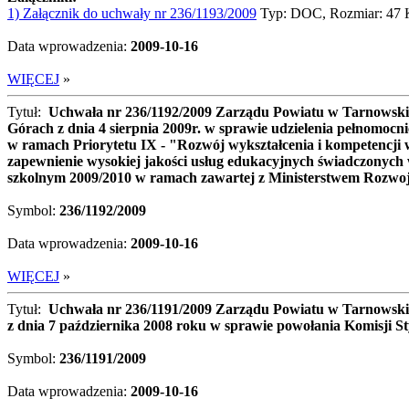
1) Załącznik do uchwały nr 236/1193/2009
Typ: DOC, Rozmiar: 47
Data wprowadzenia:
2009-10-16
WIĘCEJ
»
Tytuł:
Uchwała nr 236/1192/2009 Zarządu Powiatu w Tarnowskic
Górach z dnia 4 sierpnia 2009r. w sprawie udzielenia pełnomoc
w ramach Priorytetu IX - "Rozwój wykształcenia i kompetencji
zapewnienie wysokiej jakości usług edukacyjnych świadczonych 
szkolnym 2009/2010 w ramach zawartej z Ministerstwem Rozwoju
Symbol:
236/1192/2009
Data wprowadzenia:
2009-10-16
WIĘCEJ
»
Tytuł:
Uchwała nr 236/1191/2009 Zarządu Powiatu w Tarnowski
z dnia 7 października 2008 roku w sprawie powołania Komisji S
Symbol:
236/1191/2009
Data wprowadzenia:
2009-10-16