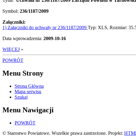
Tytuł:
Uchwała nr 236/1187/2009 Zarządu Powiatu w Tarnowskic
Symbol:
236/1187/2009
Załączniki:
1) Załączniki do uchwały nr 236/1187/2009
Typ: XLS, Rozmiar: 35
Data wprowadzenia:
2009-10-16
WIĘCEJ
»
POWRÓT
Menu Strony
Strona Główna
Mapa serwisu
Szukaj
Menu Nawigacji
POWRÓT
© Starostwo Powiatowe. Wszelkie prawa zastrzeżone. Projekt:
HTML