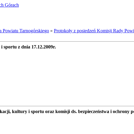
ich Górach
a Powiatu Tarnogórskiego
»
Protokoły z posiedzeń Komisji Rady Powi
 i sportu z dnia 17.12.2009r.
ukacji, kultury i sportu oraz komisji ds. bezpieczeństwa i ochrony