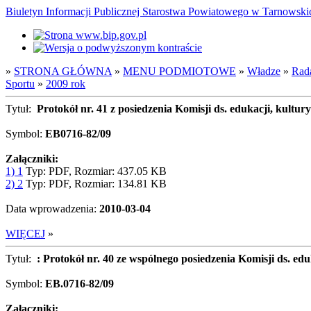
Biuletyn Informacji Publicznej Starostwa Powiatowego w Tarnowsk
»
STRONA GŁÓWNA
»
MENU PODMIOTOWE
»
Władze
»
Rad
Sportu
»
2009 rok
Tytuł:
Protokół nr. 41 z posiedzenia Komisji ds. edukacji, kultury
Symbol:
EB0716-82/09
Załączniki:
1) 1
Typ: PDF, Rozmiar: 437.05 KB
2) 2
Typ: PDF, Rozmiar: 134.81 KB
Data wprowadzenia:
2010-03-04
WIĘCEJ
»
Tytuł:
: Protokół nr. 40 ze wspólnego posiedzenia Komisji ds. ed
Symbol:
EB.0716-82/09
Załączniki: