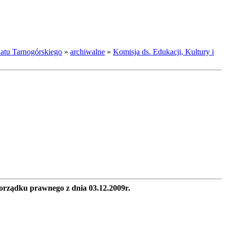
atu Tarnogórskiego
»
archiwalne
»
Komisja ds. Edukacji, Kultury i
 porządku prawnego z dnia 03.12.2009r.