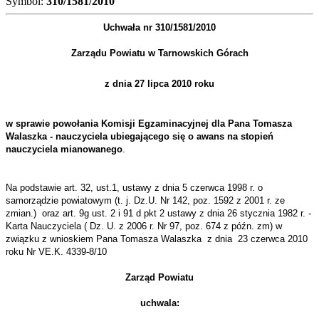
Symbol:
310/1581/2010
Uchwała nr 310/1581/2010
Zarządu Powiatu w Tarnowskich Górach
z dnia 27 lipca 2010 roku
w sprawie powołania Komisji Egzaminacyjnej dla Pana Tomasza
Walaszka - nauczyciela ubiegającego się o awans na stopień
nauczyciela mianowanego
.
Na podstawie art. 32, ust.1, ustawy z dnia 5 czerwca 1998 r. o
samorządzie powiatowym (t. j. Dz.U. Nr 142, poz. 1592 z 2001 r. ze
zmian.)
oraz art. 9g ust. 2 i 91 d pkt 2 ustawy z dnia 26 stycznia 1982 r. -
Karta Nauczyciela ( Dz. U. z 2006 r. Nr 97, poz. 674 z późn. zm) w
związku z wnioskiem Pana Tomasza Walaszka
z dnia
23 czerwca 2010
roku Nr VE.K. 4339-8/10
Zarząd Powiatu
uchwala: