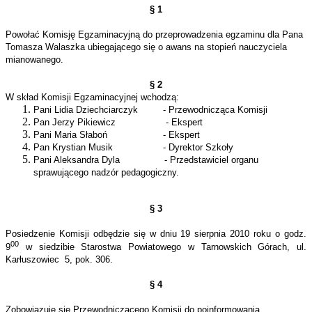
§ 1
Powołać Komisję Egzaminacyjną do przeprowadzenia egzaminu dla Pana
Tomasza Walaszka ubiegającego się o awans na stopień nauczyciela
mianowanego.
§ 2
W skład Komisji Egzaminacyjnej wchodzą:
Pani Lidia Dziechciarczyk
- Przewodnicząca Komisji
Pan Jerzy Pikiewicz
- Ekspert
Pani Maria Słaboń
- Ekspert
Pan Krystian Musik
- Dyrektor Szkoły
Pani Aleksandra Dyla
- Przedstawiciel organu
sprawującego nadzór pedagogiczny.
§ 3
Posiedzenie Komisji odbędzie się w dniu 19 sierpnia 2010 roku o godz.
00
9
w siedzibie Starostwa Powiatowego w Tarnowskich Górach, ul.
Karłuszowiec
5, pok. 306.
§ 4
Zobowiązuje się Przewodniczącego Komisji do poinformowania