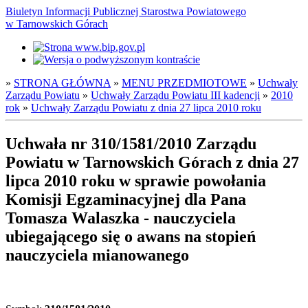
Biuletyn Informacji Publicznej Starostwa Powiatowego
w Tarnowskich Górach
»
STRONA GŁÓWNA
»
MENU PRZEDMIOTOWE
»
Uchwały
Zarządu Powiatu
»
Uchwały Zarządu Powiatu III kadencji
»
2010
rok
»
Uchwały Zarządu Powiatu z dnia 27 lipca 2010 roku
Uchwała nr 310/1581/2010 Zarządu
Powiatu w Tarnowskich Górach z dnia 27
lipca 2010 roku w sprawie powołania
Komisji Egzaminacyjnej dla Pana
Tomasza Walaszka - nauczyciela
ubiegającego się o awans na stopień
nauczyciela mianowanego