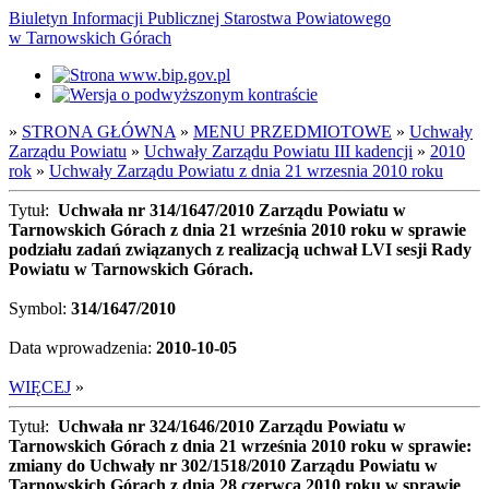
Biuletyn Informacji Publicznej Starostwa Powiatowego
w Tarnowskich Górach
»
STRONA GŁÓWNA
»
MENU PRZEDMIOTOWE
»
Uchwały
Zarządu Powiatu
»
Uchwały Zarządu Powiatu III kadencji
»
2010
rok
»
Uchwały Zarządu Powiatu z dnia 21 wrzesnia 2010 roku
Tytuł:
Uchwała nr 314/1647/2010 Zarządu Powiatu w
Tarnowskich Górach z dnia 21 września 2010 roku w sprawie
podziału zadań związanych z realizacją uchwał LVI sesji Rady
Powiatu w Tarnowskich Górach.
Symbol:
314/1647/2010
Data wprowadzenia:
2010-10-05
WIĘCEJ
»
Tytuł:
Uchwała nr 324/1646/2010 Zarządu Powiatu w
Tarnowskich Górach z dnia 21 września 2010 roku w sprawie:
zmiany do Uchwały nr 302/1518/2010 Zarządu Powiatu w
Tarnowskich Górach z dnia 28 czerwca 2010 roku w sprawie