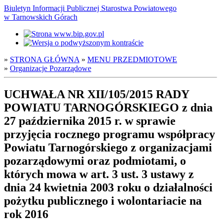
Biuletyn Informacji Publicznej Starostwa Powiatowego
w Tarnowskich Górach
»
STRONA GŁÓWNA
»
MENU PRZEDMIOTOWE
»
Organizacje Pozarządowe
UCHWAŁA NR XII/105/2015 RADY
POWIATU TARNOGÓRSKIEGO z dnia
27 października 2015 r. w sprawie
przyjęcia rocznego programu współpracy
Powiatu Tarnogórskiego z organizacjami
pozarządowymi oraz podmiotami, o
których mowa w art. 3 ust. 3 ustawy z
dnia 24 kwietnia 2003 roku o działalności
pożytku publicznego i wolontariacie na
rok 2016