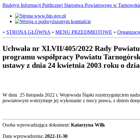
Biuletyn Informacji Publicznej Starostwa Powiatowego w Tarnowsk
»
STRONA GŁÓWNA
»
MENU PRZEDMIOTOWE
»
Organizacj
Uchwała nr XLVII/405/2022 Rady Powiatu T
programu współpracy Powiatu Tarnogórski
ustawy z dnia 24 kwietnia 2003 roku o dzia
W dniu 25 listopada 2022 r. Wojewoda Śląski rozstrzygnięciem nadzo
powiatowym wstrzymuje jej wykonanie z mocy prawa, z dniem doręcz
Osoba wprowadzająca dokument:
Katarzyna Wilk
Data wprowadzenia:
2022-11-30