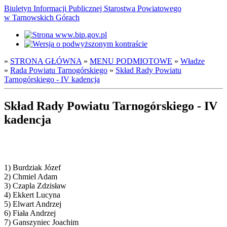
Biuletyn Informacji Publicznej Starostwa Powiatowego
w Tarnowskich Górach
»
STRONA GŁÓWNA
»
MENU PODMIOTOWE
»
Władze
»
Rada Powiatu Tarnogórskiego
»
Skład Rady Powiatu
Tarnogórskiego - IV kadencja
Skład Rady Powiatu Tarnogórskiego - IV
kadencja
1) Burdziak Józef
2) Chmiel Adam
3) Czapla Zdzisław
4) Ekkert Lucyna
5) Elwart Andrzej
6) Fiała Andrzej
7) Ganszyniec Joachim