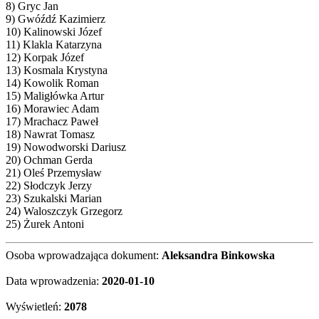
8) Gryc Jan
9) Gwóźdź Kazimierz
10) Kalinowski Józef
11) Klakla Katarzyna
12) Korpak Józef
13) Kosmala Krystyna
14) Kowolik Roman
15) Maligłówka Artur
16) Morawiec Adam
17) Mrachacz Paweł
18) Nawrat Tomasz
19) Nowodworski Dariusz
20) Ochman Gerda
21) Oleś Przemysław
22) Słodczyk Jerzy
23) Szukalski Marian
24) Waloszczyk Grzegorz
25) Żurek Antoni
Osoba wprowadzająca dokument:
Aleksandra Binkowska
Data wprowadzenia:
2020-01-10
Wyświetleń:
2078