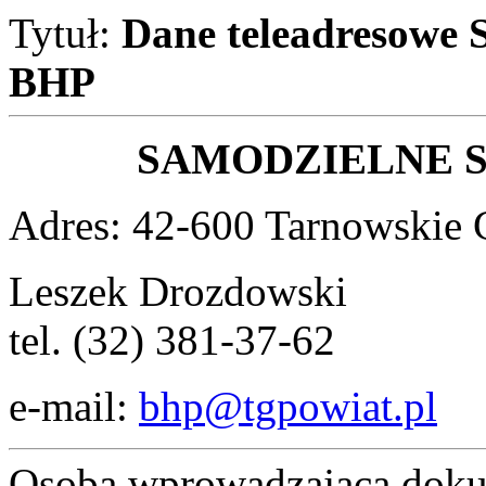
Tytuł:
Dane teleadresowe 
BHP
SAMODZIELNE S
Adres: 42-600 Tarnowskie G
Leszek Drozdowski
tel. (32) 381-37-62
e-mail:
bhp@tgpowiat.pl
Osoba wprowadzająca dok